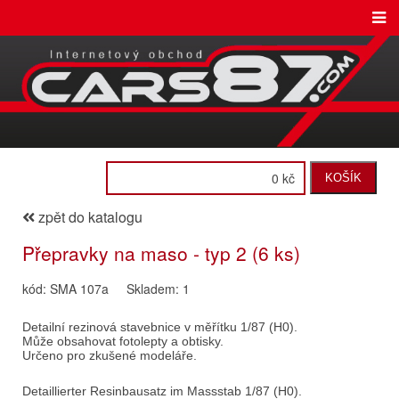
0 kč
KOŠÍK
zpět do katalogu
Přepravky na maso - typ 2 (6 ks)
kód: SMA 107a
Skladem: 1