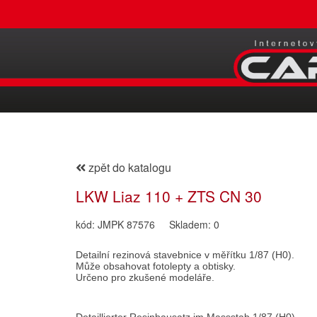
zpět do katalogu
LKW Liaz 110 + ZTS CN 30
kód: JMPK 87576
Skladem: 0