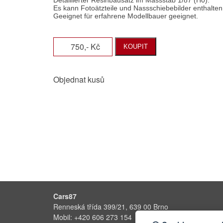
750,- Kč
KOUPIT
Objednat kusů
Cars87
Renneská třída 399/21, 639 00 Brno
Mobil: +420 606 273 154