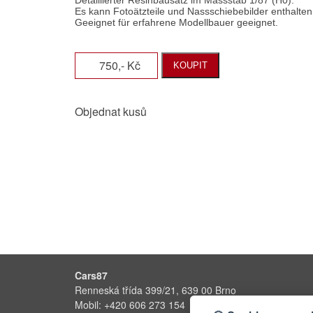
750,- Kč
KOUPIT
Objednat kusů
Cars87
Renneská třída 399/21, 639 00 Brno
Mobil: +420 606 273 154